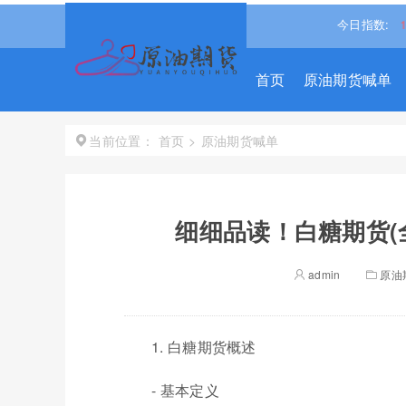
道琼斯
54036.9297
0.28%↑
纳斯达克
26690.6150
今日指数:
1.30%↑
首页
原油期货喊单
首页
>
原油期货喊单
当前位置：
细细品读！白糖期货(
admin
原油
1. 白糖期货概述
- 基本定义