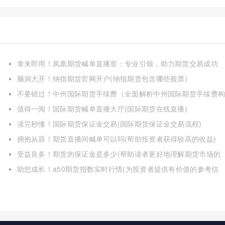
拿来即用！凤凰期货喊单直播室：专业引领，助力期货交易成功
脑洞大开！纳指期货官网开户(纳指期货包含哪些股票)
不要错过！中州国际期货手续费（全面解析中州国际期货手续费
成与影响因素）
值得一阅！国际期货喊单直播大厅(国际期货在线直播)
读完秒懂！国际期货保证金交易(国际期货保证金交易流程)
拥抱从容！期货直播间喊单可以吗(帮助投资者获得较高的收益)
受益良多！期货的保证金是多少(帮助读者更好地理解期货市场的
运作机制)
助您成长！a50期货指数实时行情(为投资者提供有价值的参考信
息)