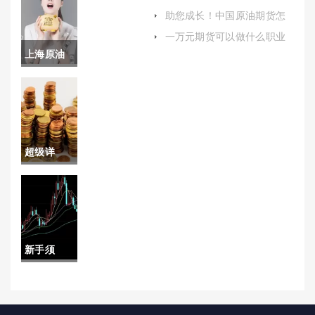
(一手恒生指数需要多少保证
走势(探讨
易建议）
助您成长！中国原油期货怎
金)
么开户（帮助投资者顺利开
影响铜价
一万元期货可以做什么职业
启原油期货交易之旅）
(一万元能做期货什么品种)
上海原油
波动因素
期货 查询
及未来趋
(上海原油
势)
期货价格
超级详
查询)
细！股指
期货喊单
直播(股指
新手须
期货直播
知！石油
怎么做)
期货实时