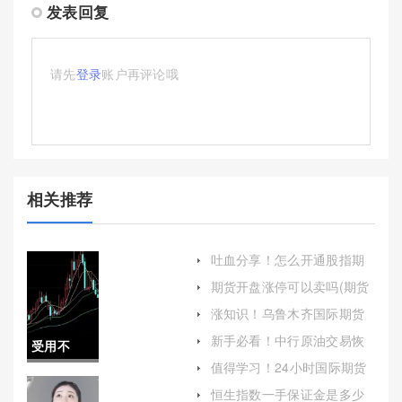
发表回复
请先
登录
账户再评论哦
相关推荐
吐血分享！怎么开通股指期
货交易(股指期货的基本概念)
期货开盘涨停可以卖吗(期货
开盘直接涨停)
涨知识！乌鲁木齐国际期货
喊单(市场动态与策略解析)
新手必看！中行原油交易恢
受用不
复没有(中行原油交易恢复没
值得学习！24小时国际期货
有交易)
尽！铜价
喊单新华（为投资者提供全
恒生指数一手保证金是多少
天候、实时、准确的期货交