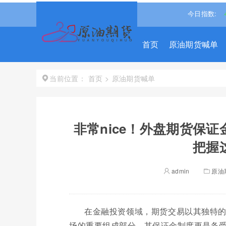
沪深300
4651.3098
-0.15%↓
恒生指数
25530.279
-1.488%↓
今日指数:
首页
原油期货喊单
首页
>
原油期货喊单
当前位置：
非常nice！外盘期货保
把握
admin
原油
在金融投资领域，期货交易以其独特
场的重要组成部分，其保证金制度更是备