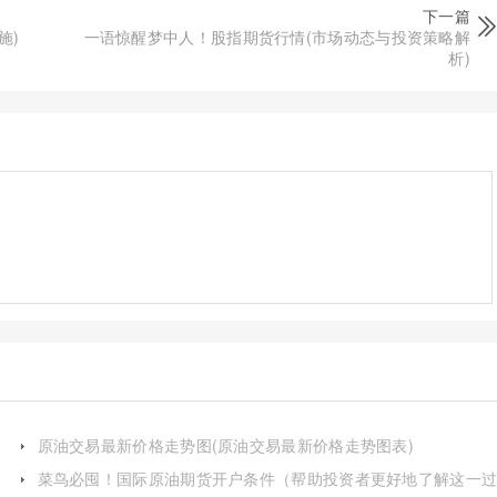
下一篇
施)
一语惊醒梦中人！股指期货行情(市场动态与投资策略解
析)
原油交易最新价格走势图(原油交易最新价格走势图表)
菜鸟必囤！国际原油期货开户条件（帮助投资者更好地了解这一