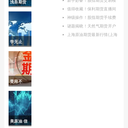
新手必备！股指期货交易模
浅吾期货
拟盘(优化自己的交易策略)
值得收藏！保利期货直播间
(浅悟期货)
喊单（获取及时的交易建
神级操作！股指期货手续费
议）
规则(股指期货手续费一览表
谜题揭晓！天然气期货开户
2021)
流程（帮助有意进入这一市
上海原油期货最新行情(上海
场的投资者了解相关步骤和
原油期货最新行情走势)
学无止
注意事项）
境！期货
各个品种
保证金
受用不
（及时调
尽！期货
整自己的
黄金在线
交易计划
喊单（机
和保证金
美原油 信
制、影响