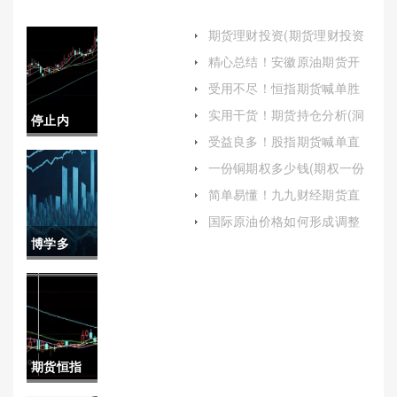
期货理财投资(期货理财投资
策略)
精心总结！安徽原油期货开
户（为普通投资者提供了参
受用不尽！恒指期货喊单胜
与国际油价波动的机会）
率排行榜（帮助投资者把握
实用干货！期货持仓分析(洞
停止内
市场机会）
察市场趋势与交易策略的关
受益良多！股指期货喊单直
键)
耗！提高
播室公司(投资者的指南针)
一份铜期权多少钱(期权一份
是多少)
期货保证
简单易懂！九九财经期货直
播喊单：专业指导，助力投
金：影响
国际原油价格如何形成调整
资成功
(国际原油价格如何形成调整
博学多
与应对策
趋势)
闻！全球
略
期货直播
间在线喊
期货恒指
单(实时互