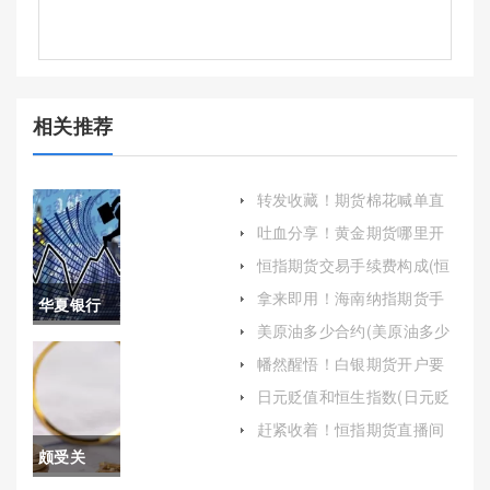
相关推荐
转发收藏！期货棉花喊单直
播室(期货直播室免费喊单)
吐血分享！黄金期货哪里开
户(黄金期货开户需要什么条
恒指期货交易手续费构成(恒
件)
指期货手续费多少一手)
拿来即用！海南纳指期货手
华夏银行
续费多少(纳指期货什么时候
美原油多少合约(美原油多少
开盘)
黄金期货
合约可以买)
幡然醒悟！白银期货开户要
多少钱（详细解析白银期货
au2012(华
日元贬值和恒生指数(日元贬
交易成本与开户流程）
值和恒生指数的关系)
夏银行黄
赶紧收着！恒指期货直播间
(恒生指数期货的实时行情分
颇受关
金价格今
析)