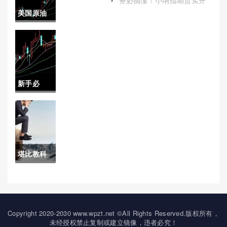
户（帮助有意参与小纳指期
美国原油
系吗)
货交易的投资者快速上手）
期货是每
月交割吗
(美国原油
新手必
期货开盘
备！想做
时间)
恒指期货
手续费
堪比教科
（了解并
书！逸富
掌握相关
国际期货
的手续费
开户（帮
Copyright 2020-2030 www.wpzt.net ©All Rights Reserved.版权所有，
标准至关
未经授权禁止复制或建立镜像，违者必究！