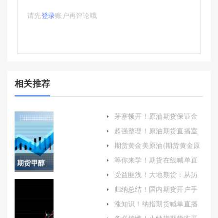
请先
登录
账户再评论哦
相关推荐
茅塞顿开！原油期货保证金
比例（根据市场情况调整原
超强整理！原油期货直播室
油期货的保证金比例）
免费喊单(原油期货喊单直播
期货黄金美原油(期货黄金原
室小白财经)
油)
等你来学！期货在线喊单直
期货甲醇
播室(期货喊单直播室金融直
受益匪浅！大地期货：从历
播室)
ma205(期
史到未来的全面解析
归纳总结！国内期货开户手
续费(国内期货需要多少钱才
货甲醇和
涨知识！纳指期货喊单直播
能开户)
间(纳指直播间在线直播)
原油有关
务必搞懂！小纳指期货实开