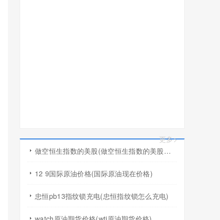
更多>
做空恒生指数的美股(做空恒生指数的美股有哪些)
12 9国际原油价格(国际原油现在价格)
忠恒pb13指纹锁充电(忠恒指纹锁怎么充电)
watch原油期货价格(wti原油期货价格)