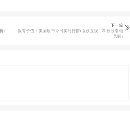
下一篇
析)
很有价值！美国股市今日实时行情(涨跌互现，科技股引领
风骚)