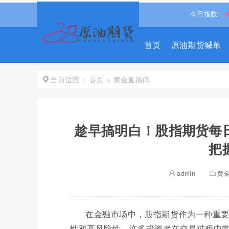
%↑
恒生指数
25668.031
0.540%↑
道琼斯
54036.9297
今日指数:
0.2
首页
原油期货喊单
首页
>
黄金直播间
当前位置：
趁早搞明白！股指期货每
把
admin
黄
在金融市场中，股指期货作为一种重
性和高风险性，许多投资者在交易过程中