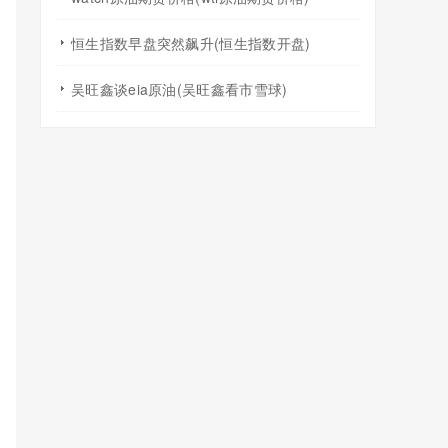
恒生指数早盘突然飙升(恒生指数开盘)
吴旺鑫谈eia原油(吴旺鑫看市雪球)