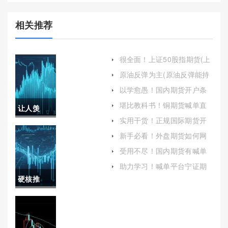
相关推荐
很全面！上证50股指期货(上
证50股指期货交易时间)
原油反弹为主(原油反弹能持
续多久)
以学愈愚！国内期货开户条
件（帮助投资者更好地了解
堪比教科书！铜期货喊单直
让人羡
并准备相关事宜）
播：实时洞察与专业指导
实用干货！正规国际期货开
慕！恒指
户：全面解析与指南
新手必看！外盘期货如何网
上开户(可以在更广泛的市场
期货开户
受用不尽！国内期货有喊单
中获取更多投资机会)
的吗(投资者可以通过关注这
喊单(全面
助力学习！喊单平台宁证期
些建议来进行交易)
货：专业服务与风险防范
硬核推
解析与策
荐！东兴
略指南)
国际期货