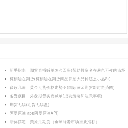
新手指南！期货直播喊单怎么回事(帮助投资者在瞬息万变的市场
中做出快速决策)
棕榈油在期货(棕榈油在期货商品算是大品种还是小品种)
多读几遍！黄金期货价格走势图(国际黄金期货即时走势图)
备受瞩目！外盘期货实盘喊单(成功策略和注意事项)
期货无锡(期货无锡盘)
阿曼原油 api(阿曼原油API)
帮你搞定！美原油期货（全球能源市场重要指标）