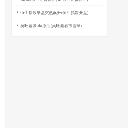
恒生指数早盘突然飙升(恒生指数开盘)
吴旺鑫谈eia原油(吴旺鑫看市雪球)