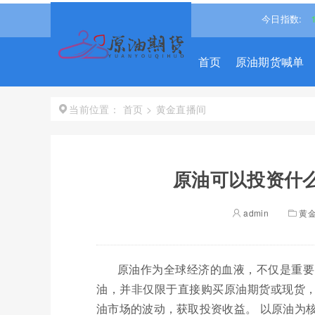
%↓
道琼斯
54345.6094
-0.01%↓
纳斯达克
26354.8413
今日指数:
-0.
首页
原油期货喊单
首页
>
黄金直播间
当前位置：
原油可以投资什么
admin
黄
原油作为全球经济的血液，不仅是重要
油，并非仅限于直接购买原油期货或现货
油市场的波动，获取投资收益。 以原油为