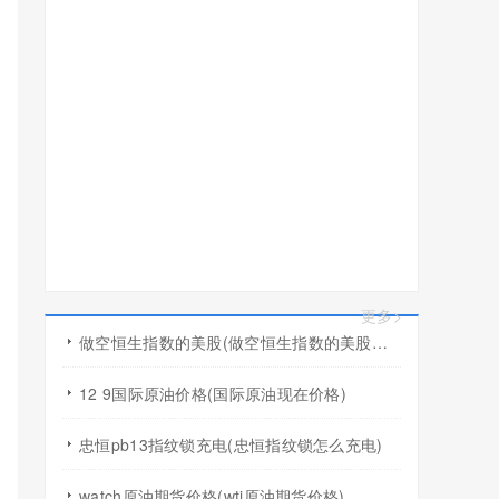
更多>
做空恒生指数的美股(做空恒生指数的美股有哪些)
12 9国际原油价格(国际原油现在价格)
忠恒pb13指纹锁充电(忠恒指纹锁怎么充电)
watch原油期货价格(wti原油期货价格)