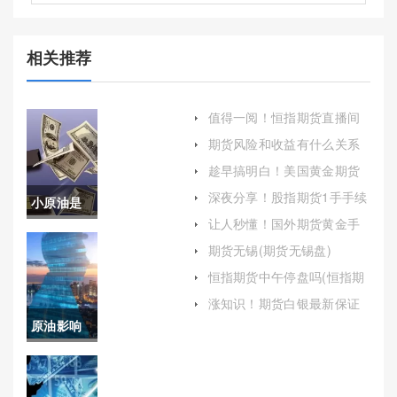
相关推荐
值得一阅！恒指期货直播间
喊单(实时指导与风险控制)
期货风险和收益有什么关系
(期货风险和收益有什么关系
趁早搞明白！美国黄金期货
吗)
保证金计算（详细阐述美国
深夜分享！股指期货1手手续
小原油是
黄金期货保证金的计算方法
费（提供一些实用的交易技
及其对投资者的影响）
让人秒懂！国外期货黄金手
巧）
期货吗(纽
续费(国外黄金期货交易时间)
期货无锡(期货无锡盘)
约原油期
恒指期货中午停盘吗(恒指期
货几点开盘)
货实时行
涨知识！期货白银最新保证
金(白银期货保证金调整通知)
原油影响
情)
因素(原油
涨跌决定