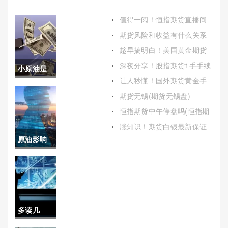
值得一阅！恒指期货直播间
喊单(实时指导与风险控制)
期货风险和收益有什么关系
(期货风险和收益有什么关系
趁早搞明白！美国黄金期货
吗)
保证金计算（详细阐述美国
深夜分享！股指期货1手手续
小原油是
黄金期货保证金的计算方法
费（提供一些实用的交易技
及其对投资者的影响）
让人秒懂！国外期货黄金手
巧）
期货吗(纽
续费(国外黄金期货交易时间)
期货无锡(期货无锡盘)
约原油期
恒指期货中午停盘吗(恒指期
货几点开盘)
货实时行
涨知识！期货白银最新保证
金(白银期货保证金调整通知)
原油影响
情)
因素(原油
涨跌决定
因素)
多读几