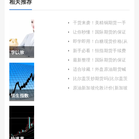
相关推荐
干货来袭！美精铜期货一手
多少钱(深入解析美精铜期货
让你秒懂！国际期货的保证
交易成本与影响因素)
金：定义、作用与管理
即学即用！白糖现货价格(从
多个角度详细解析当前白糖
新手必看！恒指期货手续费
学以致
现货价格的现状)
(期货手续费最低)
最新整理！国际期货的保证
用！什么
金(国际期货市场保证金制度
适合珍藏！外盘原油期货喊
的特点)
单：投资者的指南与策略
是期货操
比尔盖茨炒期货吗(比尔盖茨
投资收益)
盘(什么是
原油新加坡伦敦计价(新加坡
原油价格)
恒生指数
期货操盘
与a股关联
手)
度(恒生指
数与a股的
快速掌