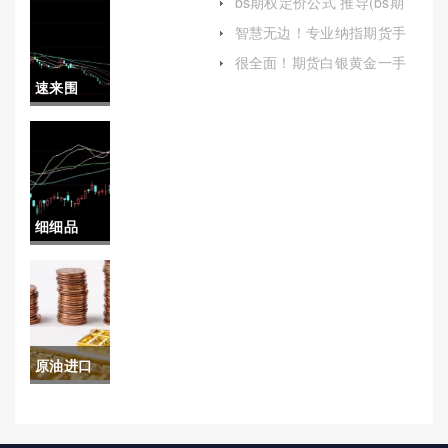
bs期权定价公式 推导(bs期
权定价公式推导)
贵金属期
智慧无边！专业纳指期货手
续费多少（帮助投资者做出
货开户公
很全面！期货白银黄金一手
更明智的交易决策）
多少钱(期货白银黄金一手多
速来围
司(贵金属
少钱啊)
观！期货
期货开户
天然气手
平台怎么
续费标准
选)
细细品
（深入解
读！舟山
析期货天
白银期货
然气交易
开户网点
成本与影
原油进口
（帮助投
响因素）
价格暴跌
资者更好
(原油进口