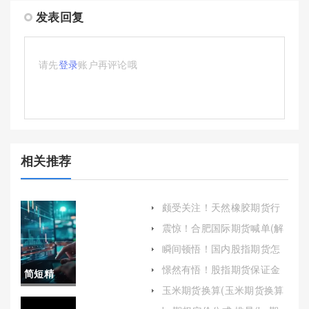
发表回复
请先
登录
账户再评论哦
相关推荐
颇受关注！天然橡胶期货行
情(全面了解市场的基本面和
震惊！合肥国际期货喊单(解
技术面)
析与风险评估)
瞬间顿悟！国内股指期货怎
么交易（为投资者提供了规
憬然有悟！股指期货保证金
简短精
避风险和进行投机的渠道）
计算（探讨其在风险管理中
玉米期货换算(玉米期货换算
的重要性）
辟！国内
公式)