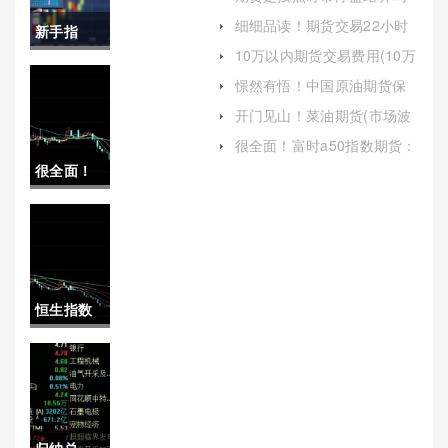
(期货是按照盯市浮盈结算吗
细细品读！期货交易22小时
新手指
为什么)
喊单：全天候交易的利与弊
10万以内期货交易费用(10万
南！国内
以内期货交易费用多少)
憬然有悟！中国原油期货保
证金（为全球投资者提供了
期货手续
开门见山！菜油期货(市场波
新的风险管理工具）
动与投资机会)
费高(期货
很全面！富时a50指数期货：
深度解析与投资指南
很全面！
手续费加
上海期货
一分)
白银手续
费(白银期
恒生指数
货手续费)
09988(恒
生指数实
时行情)