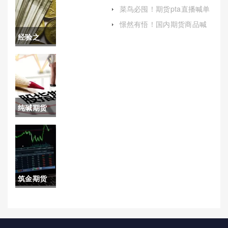
读者提供一个全面而深入的
家美原油
菜鸟必囤！期货pta直播喊单
理解）
(投资者的实时市场指南)
期货开户
憬然有悟！国内期货商品喊
单直播间（为观众提供买卖
经验之
(信管家期
点的参考和风险控制的建
议）
谈！德指
货官网)
期货手续
费是（帮
纯碱期货
助投资者
走势(纯碱
更好地理
期货走势
解和控制
分析及建
交易成
筑金期货
议)
本）
(筑金供应
链)