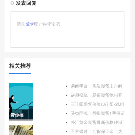
发表回复
请先
登录
账户再评论哦
相关推荐
瞬间明白！焦炭期货上市时
间(焦炭期货上市时间是在什
谜题揭晓！易福期货德指开
么时候)
户（帮助投资者顺利开启国
三连阳期货价值(3连阳k线组
际期货交易之旅）
合)
受益匪浅！股指期货1手保证
帮你搞
金（有助于投资者更好地把
外汇黄金期货最新价格(外汇
握市场动态）
定！信管
黄金期货最新价格表)
不容错过！期货保证金（为