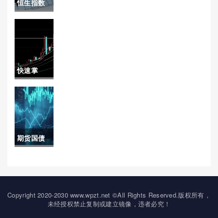
恒生指数
期货操盘
与a股关联
手)
度(恒生指
数与a股的
快速掌
关系)
握！恒指
期货喊单
真的吗
期货国债
（帮助投
开盘时间
资者更全
(期货国债
面地了解
开盘时间
Copyright 2020-2030 www.wpzt.net ©All Rights Reserved.版权所有，
这一现
未经授权禁止复制或建立镜像，违者必究！
是几点)