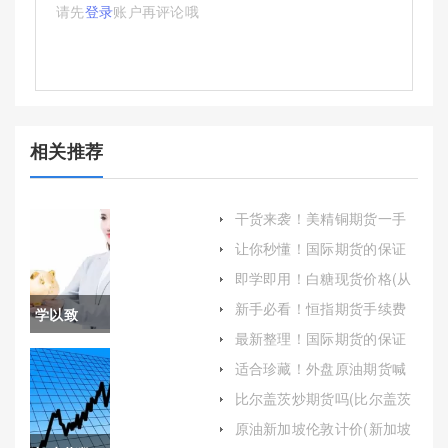
请先
登录
账户再评论哦
相关推荐
干货来袭！美精铜期货一手
多少钱(深入解析美精铜期货
让你秒懂！国际期货的保证
交易成本与影响因素)
金：定义、作用与管理
即学即用！白糖现货价格(从
多个角度详细解析当前白糖
新手必看！恒指期货手续费
学以致
现货价格的现状)
(期货手续费最低)
最新整理！国际期货的保证
用！什么
金(国际期货市场保证金制度
适合珍藏！外盘原油期货喊
的特点)
单：投资者的指南与策略
是期货操
比尔盖茨炒期货吗(比尔盖茨
投资收益)
盘(什么是
原油新加坡伦敦计价(新加坡
原油价格)