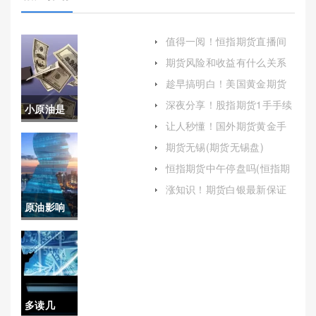
值得一阅！恒指期货直播间
喊单(实时指导与风险控制)
期货风险和收益有什么关系
(期货风险和收益有什么关系
趁早搞明白！美国黄金期货
吗)
保证金计算（详细阐述美国
深夜分享！股指期货1手手续
小原油是
黄金期货保证金的计算方法
费（提供一些实用的交易技
及其对投资者的影响）
让人秒懂！国外期货黄金手
巧）
期货吗(纽
续费(国外黄金期货交易时间)
期货无锡(期货无锡盘)
约原油期
恒指期货中午停盘吗(恒指期
货几点开盘)
货实时行
涨知识！期货白银最新保证
金(白银期货保证金调整通知)
原油影响
情)
因素(原油
涨跌决定
因素)
多读几