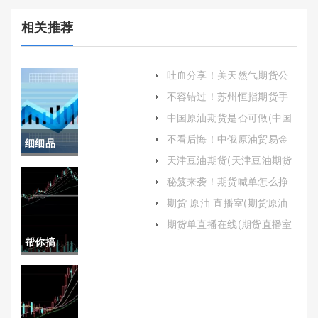
相关推荐
吐血分享！美天然气期货公
司开户（提供了更多的盈利
不容错过！苏州恒指期货手
机会）
续费(小恒指期货手续费)
中国原油期货是否可做(中国
原油期货是否可做期货交易)
不看后悔！中俄原油贸易金
细细品
额(中俄原油贸易金额是多少)
天津豆油期货(天津豆油期货
读！股票
实时行情)
秘笈来袭！期货喊单怎么挣
钱(期货喊单是什么意思)
期货精准
期货 原油 直播室(期货原油
直播室是干嘛的)
分析喊单
期货单直播在线(期货直播室
在线期货喊单)
帮你搞
(期货喊单
定！美原
真实目的)
油期货如