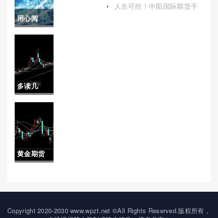
(食用油价格行情与走势调查
有多厉害
人生可控！中阳国际期货手
报告)
续费(中阳国际期货交易平台
用心阅
啊(中国原
客服)
读！厦门
油期货是
外盘期货
什么)
直播间喊
多读几
单(为投资
遍！国联
者提供专
期货(发展
业的喊单
历程与未
服务和实
黄金期货
来展望)
时互动平
交易日是
台)
哪天开始
(黄金期货
Copyright 2020-2030 www.wpzt.net ©All Rights Reserved.版权所有，