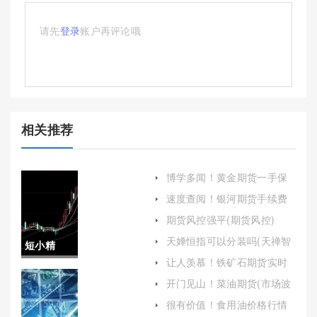
请先
登录
账户再评论哦
相关推荐
博学多闻！黄金期货一手保
证金（帮助投资者更好地进
速度查阅！银河期货手续费
行资金管理和风险控制）
(银河期货手续费多少)
期货风控强平(期货风控)
天婵恒指可以分装吗(天禅智
短小精
恒怎么抽合适)
让人羡慕！铁矿石期货实时
湛！中国
行情(铁矿石期货实时行情最
开门见山！菜油期货(市场波
新消息查询)
动与投资机会)
原油期货
很有价值！食用油价格行情