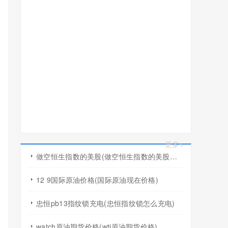
更多>
做空恒生指数的美股(做空恒生指数的美股有哪些)
12 9国际原油价格(国际原油现在价格)
忠恒pb13指纹锁充电(忠恒指纹锁怎么充电)
watch原油期货价格(wti原油期货价格)