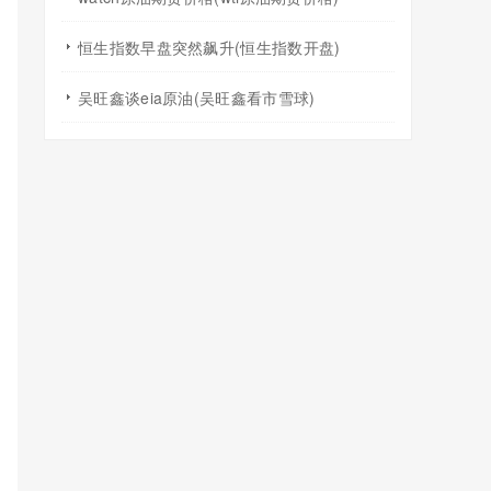
恒生指数早盘突然飙升(恒生指数开盘)
吴旺鑫谈eia原油(吴旺鑫看市雪球)