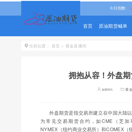
道琼斯
54036.9297
0.28%↑
纳斯达克
26690.6150
1.30%↑
今日指数:
首页
原油期货喊单
首页
>
黄金直播间
当前位置：
拥抱从容！外盘期
admin
黄
外盘期货是指交易所建立在中国大陆
为常见交易期货合约，如CME（芝加
NYMEX（纽约商业交易所）和COMEX