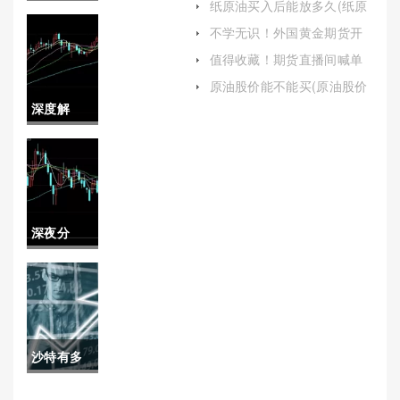
纸原油买入后能放多久(纸原
的完美结合)
着！国际
油买入后能放多久啊)
不学无识！外国黄金期货开
户（全面解析与指南）
期货手续
值得收藏！期货直播间喊单
盈利模式(期货直播室喊单)
费模式
原油股价能不能买(原油股价
能不能买入)
深度解
（帮助投
析！德指
资者在国
期货喊单
际期货市
直播(实时
场中做出
深夜分
分析与专
更明智的
享！芜湖
业指导)
决策）
原油期货
开户保证
沙特有多
金(原油期
少原油储