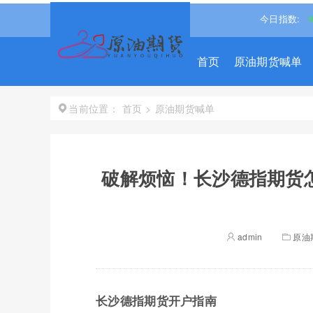
-1.488%↓
道琼斯
54349.1211
0.49%↑
纳斯达克
今日指数:
26363.439
首页
原油期货喊单
首页
>
原油期货喊单
当前位置：
破解烦恼！长沙德指期货
admin
原油
长沙德指期货开户指南