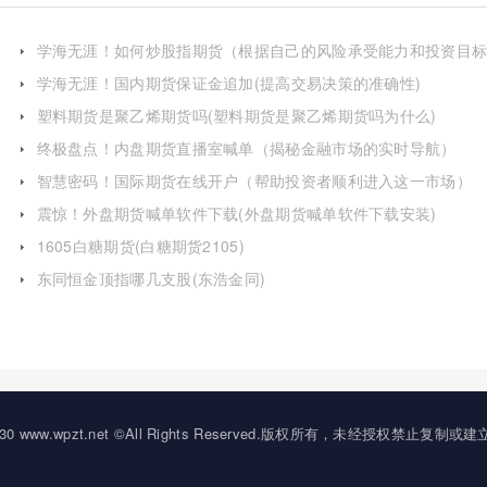
学海无涯！如何炒股指期货（根据自己的风险承受能力和投资目
来做出决策）
学海无涯！国内期货保证金追加(提高交易决策的准确性)
塑料期货是聚乙烯期货吗(塑料期货是聚乙烯期货吗为什么)
终极盘点！内盘期货直播室喊单（揭秘金融市场的实时导航）
智慧密码！国际期货在线开户（帮助投资者顺利进入这一市场）
震惊！外盘期货喊单软件下载(外盘期货喊单软件下载安装)
1605白糖期货(白糖期货2105)
东同恒金顶指哪几支股(东浩金同)
20-2030 www.wpzt.net ©All Rights Reserved.版权所有，未经授权禁止