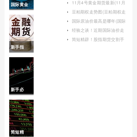
11月4号黄金期货最新(11月
国际黄金
4号黄金期货最新行情)
豆粕期权走势图(豆粕期权走
是期货还
势图最新)
国际原油价最高是哪年(国际
原油价最高是哪年的)
是股票(国
经验之谈！近期国际油价走
势(影响近期国际油价的主要
际黄金是
简短精辟！股指期货交割手
因素)
续费(解析、计算与影响因素)
新手指
期货还是
南！外盘
股票啊)
期货开户
（详细阐
新手必
述外盘期
备！股指
货开户的
期货交易
相关内
模拟盘(优
容）
简短精
化自己的