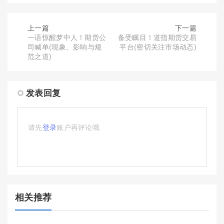
上一篇
下一篇
一语惊醒梦中人！期货公
备受瞩目！道指期货交易
司喊单(现象、影响与规
平台(密切关注市场动态)
范之道)
发表回复
请先
登录
账户再评论哦
相关推荐