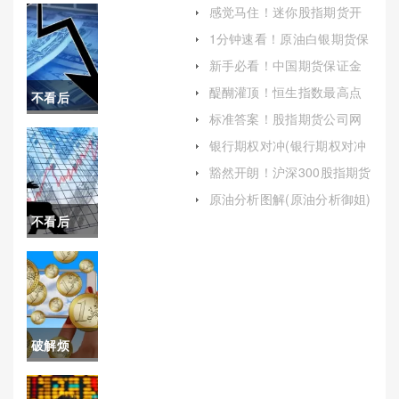
感觉马住！迷你股指期货开
户（根据自身情况选择合适
1分钟速看！原油白银期货保
的交易量）
证金(帮助投资者更好地理解
新手必看！中国期货保证金
期货市场)
监控中心(保障期货市场安全
醍醐灌顶！恒生指数最高点
不看后
与稳定)
位(恒生指数最高点是多少)
标准答案！股指期货公司网
悔！同花
上开户（便捷高效，轻松开
银行期权对冲(银行期权对冲
启投资之旅）
什么意思)
顺期货白
豁然开朗！沪深300股指期货
手续费是多少（帮助投资者
银保证金
原油分析图解(原油分析御姐)
更好地理解和控制交易成
不看后
本）
(同花顺白
悔！内盘
银期货保
原油期货
证金是多
保证金(原
少)
破解烦
油期货保
恼！国内
证金一手