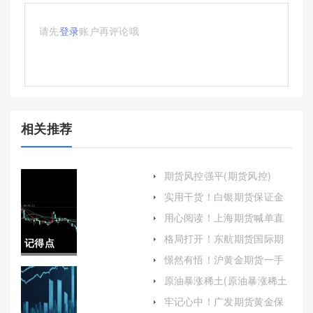
请先
登录
账户再评论哦
相关推荐
期货风控强平(期货风控)
实用干货！白银期货保证金
标准(白银期货保证金标准是
用心阅读！上海期货喊单直
多少)
播间(上海期货喊单直播间在
格局打开！东航期货国际期
记得点
哪)
货保证金（帮助投资者更好
憬然有悟！沪黄金期货一手
地理解和应对期货交易中的
赞！黄金
手续费（帮助投资者更好地
风险和资金管理问题）
原油暴涨稀土(原油暴涨稀土
理解和掌握这一重要成本因
会涨价吗)
期货现价
素）
牢记心中！广发期货黄金保