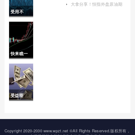
证金（适时调整交易策略）
(市场动
大拿分享！恒指外盘原油期
货开户(恒指期货有国际平台
受用不
态、影响
吗)
尽！普惠
因素及投
期货直播
资策略深
喊单：专
度解析)
快来瞧一
业指导，
瞧！9度期
助力投资
货直播间
决策
喊单：专
受益匪
业指导助
浅！期货
力期货交
恒指保证
易
金多少
Copyright 2020-2030 www.wpzt.net ©All Rights Reserved.版权所有，