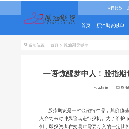
1347
-0.13%↓
沪深300
4651.3098
-0.15%↓
恒生指数
今日指数:
2553
首页
原油期货喊单
首页
>
原油期货喊单
当前位置：
一语惊醒梦中人！股指期
admin
原油
股指期货是一种金融衍生品，其价值
入合约来对冲风险或进行投机。为了维护
例，即投资者在交易时需要存入的一定比例