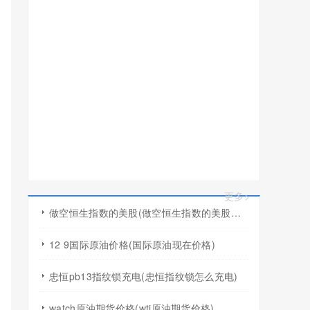
更多>
做空恒生指数的美股(做空恒生指数的美股有哪些)
12 9国际原油价格(国际原油现在价格)
忠恒pb13指纹锁充电(忠恒指纹锁怎么充电)
watch原油期货价格(wti原油期货价格)