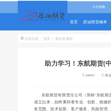
%↓
沪深300
4651.3098
-0.15%↓
恒生指数
25530.279
今日指数:
-1.4
首页
原油期货喊单
首页
>
黄金直播间
当前位置：
助力学习！东航期货(
admin
黄
东航期货有限责任公司（简称“东航期货
成立以来，始终秉持着专业、创新、稳健
务范围、技术创新、客户服务、风险管理