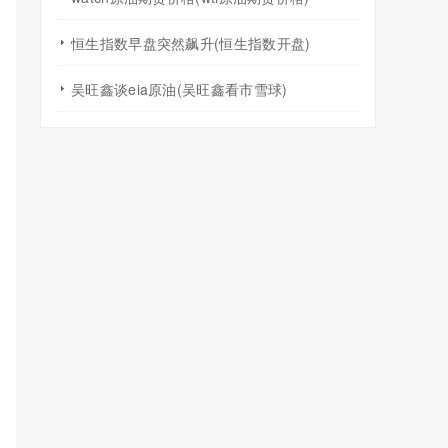
恒生指数早盘突然飙升(恒生指数开盘)
吴旺鑫谈eia原油(吴旺鑫看市雪球)