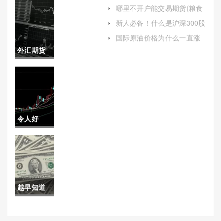
保证金(同花顺白银期货保证
哪里不开户能交易期货(粮食
金是多少)
期货交易在哪开户)
信息(谁有
新人必备！什么是沪深300股
指期货(支持双向交易)
原油大量
国际原油价格为什么一直涨
(国际原油价格为什么一直涨
外汇期货
求购2020)
呢)
优于期权
(外汇期货
优于期权
令人好
吗)
奇！人民
银行国际
期货手续
越早知道
费（帮助
越好！德
投资者更