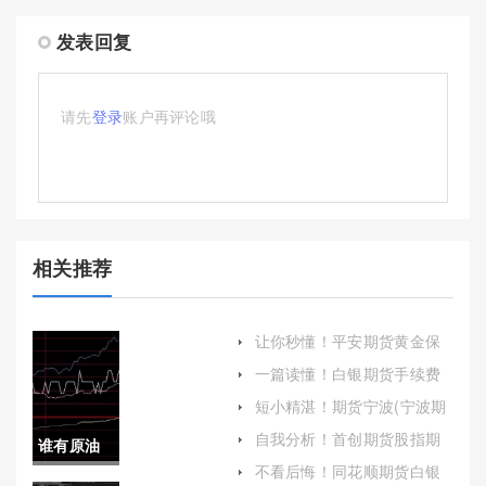
发表回复
请先
登录
账户再评论哦
相关推荐
让你秒懂！平安期货黄金保
证金（根据所购买的黄金期
一篇读懂！白银期货手续费
货合约价值按一定比例收
隔夜（探讨白银期货的相关
取）
短小精湛！期货宁波(宁波期
费用结构）
货交易市场)
自我分析！首创期货股指期
谁有原油
货手续费（了解并合理控制
不看后悔！同花顺期货白银
手续费支出）
大量求购