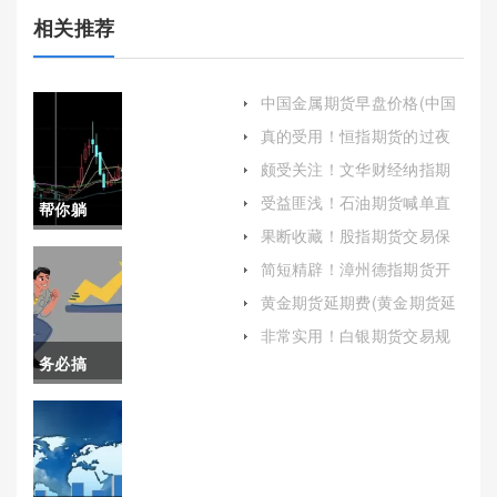
相关推荐
中国金属期货早盘价格(中国
金属期货早盘价格走势)
真的受用！恒指期货的过夜
保证金（定义、影响与管
颇受关注！文华财经纳指期
理）
货手续费(文华财经期货软件
受益匪浅！石油期货喊单直
帮你躺
手机版下载)
播间(实时交易信号与策略解
果断收藏！股指期货交易保
析)
平！纳斯
证金(定义、功能与管理)
简短精辟！漳州德指期货开
户流程（帮助投资者顺利开
达克股指
黄金期货延期费(黄金期货延
启投资之旅）
期费怎么算)
期货
非常实用！白银期货交易规
则(技术分析与基本面分析)
务必搞
cfd(投资
懂！泉州
利器的深
德指期货
度解析)
开户流程