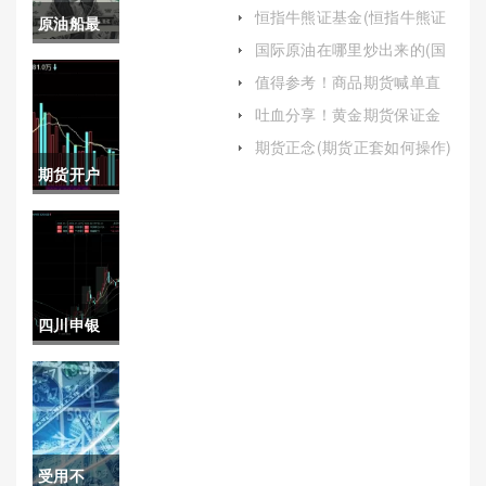
续费(中银国际期货账号冻结
恒指牛熊证基金(恒指牛熊证
原油船最
怎么办)
操作技巧)
国际原油在哪里炒出来的(国
大密度(原
际原油在哪里炒出来的呢)
值得参考！商品期货喊单直
（交易信号与市场动态的实
油船最大
吐血分享！黄金期货保证金
时传递）
自动：理解、优势与风险管
密度是多
期货正念(期货正套如何操作)
理
期货开户
少)
能用多久
(期货开户
能用多久
四川申银
的钱)
万国期货
期货开户
(四川申银
受用不