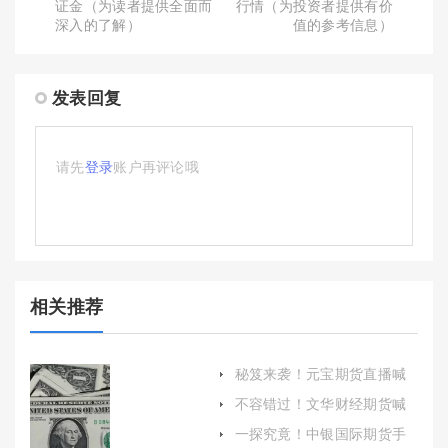
证金（为读者提供全面而
行情（为投资者提供有价
深入的了解）
值的参考信息）
发表回复
请先
登录
账户再评论哦
相关推荐
秘笈来袭！元宝期货直播喊
单：专业指导与风险控制
不容错过！文华财经期货喊
单(精准策略与实时资讯的完
一探究竟！中银国际期货手
美结合)