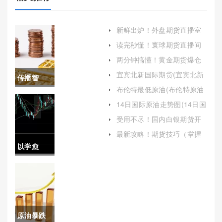
新鲜出炉！外盘期货直播室
喊单(揭秘与防范)
读完秒懂！寰球期货直播间
在线喊单：实时指导与市场
两分钟搞懂！黄金期货爆仓
分析
(市场走势与投资者预期)
宜宾北新国际期货(宜宾北新
传播智
国际二手房价格)
布伦特最低原油(布伦特原油
慧！股指
交易量)
14日国际原油走势图(14日国
际原油走势图最新)
期货手续
受用不尽！国内白银期货开
户（帮助投资者顺利开启白
费规则(股
最新攻略！期货技巧（掌握
银期货交易之旅）
市场波动的艺术）
以学愈
指期货手
愚！广东
续费一览
国际期货
表2021)
开户品
原油暴跌
牌：选择