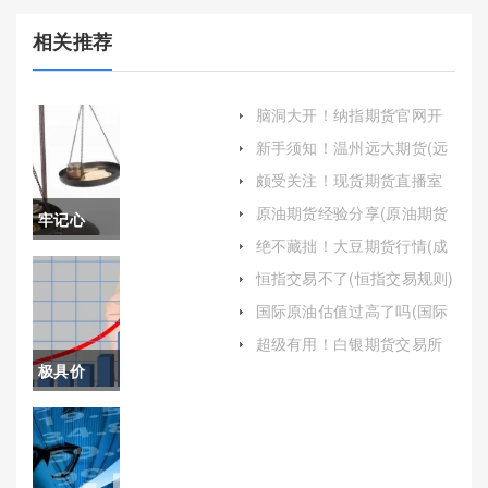
相关推荐
脑洞大开！纳指期货官网开
户(纳指期货包含哪些股票)
新手须知！温州远大期货(远
大石化操纵期货)
颇受关注！现货期货直播室
喊单（实时指导与喊单服
原油期货经验分享(原油期货
牢记心
务）
经验分享会)
绝不藏拙！大豆期货行情(成
中！美原
为投资者关注的焦点)
恒指交易不了(恒指交易规则)
油期货手
国际原油估值过高了吗(国际
原油股票估值)
续费多少
超级有用！白银期货交易所
手续费(10万元白银期货手续
极具价
（帮助投
费)
值！东信
资者更好
期货直播
地把握市