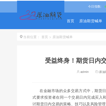
5%↓
道琼斯
54349.1211
0.49%↑
纳斯达克
26363.4393
今日指数:
-0.
首页
原油期货喊单
首页
>
原油期货喊单
当前位置：
受益终身！期货日内
admin
原油
在金融市场的众多交易方式中，期货
式要求投资者在同一个交易日内完成买入
讨期货日内交易的策略、技巧以及风险管理