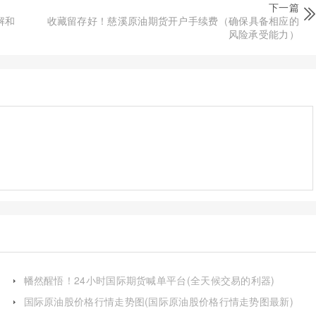
下一篇
解和
收藏留存好！慈溪原油期货开户手续费（确保具备相应的
风险承受能力）
幡然醒悟！24小时国际期货喊单平台(全天候交易的利器)
国际原油股价格行情走势图(国际原油股价格行情走势图最新)