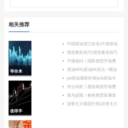
相关推荐
中国原油进口排名(中国原油
进口排名第一)
期货暴富技巧(期货暴富技巧
有哪些)
不懂就问！国际期货手续费
代理：全面解析与操作指南
原油660(原油66美元一桶合
等你来
多少钱一吨)
pe原油最新价格(pta原油今
学！期货
日价格)
停止内耗！股指期货手续费
上涨：影响与应对策略
天然气保
菜鸟必囤！春秋期货直播室
喊单平台(帮助投资者更好地
证金(期货
沥青主力期货行情(沥青主力
把握市场动态和交易机会)
期货行情分析)
值得学
保证金怎
习！和合
么算)