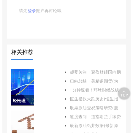
请先
登录
账户再评论哦
相关推荐
颇受关注！聚盈财经国内期
货喊单(专业指导与风险控
归纳总结！美精铜期货(为
制)
投资者提供全面而深入的分
1分钟速看！环球财经战线
析)
直播期货喊单(期货直播间
恒生指数大跌历史(恒生指
轻松理
24小时在线跟单)
数历史暴跌)
股票原油交易策略研究(股
解！原油
票原油是什么意思)
速度查阅！道指期货手续费
(道指期货手续费是多少)
期货手续
最新原油钻井数据(最新原
油钻井数据查询)