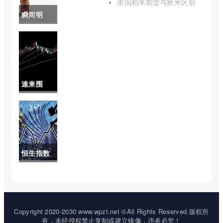
费多少钱
美国稻米期货与粳米区别
(美国稻米期货与粳米区别
瞬间明
(原油期货
在哪)
白！原油
一年移仓
期货合约
手续费)
手续费
速来围
（提供高
观！恒指
质量的交
成份股 变
易服务和
动(恒指是
风险管
恒生指数
什么股组
理）
是什么概
成的)
念(恒生指
数是指什
Copyright 2020-2030 www.wpzt.net ©All Rights Reserved.版权所
有，未经授权禁止复制或建立镜像，违者必究！