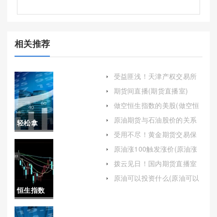
相关推荐
受益匪浅！天津产权交易所
(天津产权交易所福建)
期货间直播(期货直播室)
做空恒生指数的美股(做空恒
生指数的美股有哪些)
原油期货与石油股价的关系
轻松拿
(原油期货与石油股价的关系
受用不尽！黄金期货交易保
是什么)
捏！伊朗
证金(期货保证金会随价格涨
原油涨100触发涨价(原油涨
跌而浮动吗)
100触发涨价了吗)
原油销量
拨云见日！国内期货直播室
喊单平台(期货喊单直播间期
下跌(伊朗
原油可以投资什么(原油可以
货直播室)
投资什么行业)
恒生指数
原油销量
08535(恒
下跌原因)