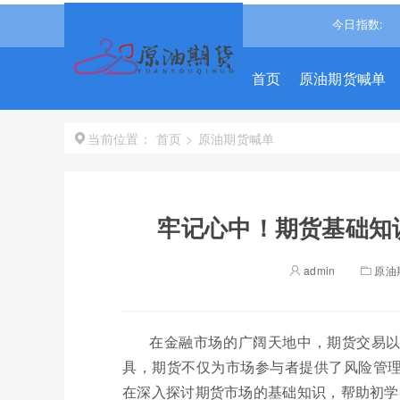
深300
4694.4365
0.93%↑
恒生指数
25668.031
0.540%↑
今日指数:
首页
原油期货喊单
首页
>
原油期货喊单
当前位置：
牢记心中！期货基础知
admin
原油
在金融市场的广阔天地中，期货交易
具，期货不仅为市场参与者提供了风险管
在深入探讨期货市场的基础知识，帮助初学