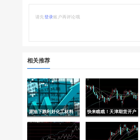
请先
登录
账户再评论哦
相关推荐
原油下跌利好化工材料
快来瞧瞧！天津期货开户
(原油下跌对化工板块的
(帮助投资者顺利进入期
影响)
货市场)