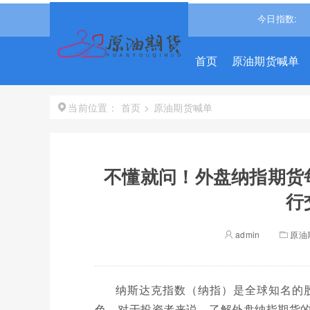
斯
54007.1016
0.23%↑
纳斯达克
26589.4177
0.91%↑
今日指数:
标普5
首页
原油期货喊单
首页
>
原油期货喊单
当前位置：
不懂就问！外盘纳指期货
行
admin
原油
纳斯达克指数（纳指）是全球知名的
色。对于投资者来说，了解外盘纳指期货