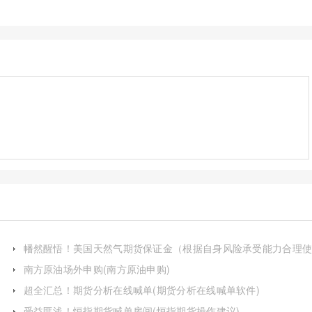
幡然醒悟！美国天然气期货保证金（根据自身风险承受能力合理
用）
南方原油场外申购(南方原油申购)
超全汇总！期货分析在线喊单(期货分析在线喊单软件)
受益匪浅！恒指期货喊单房间(恒指期货操作建议)