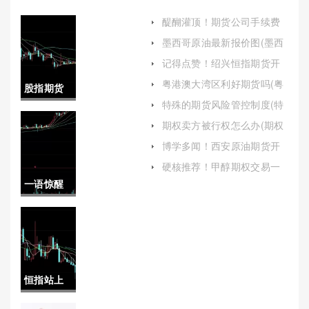
醍醐灌顶！期货公司手续费
（帮助投资者更好地理解和
墨西哥原油最新报价图(墨西
应对这一成本因素）
哥原油最新报价图表)
记得点赞！绍兴恒指期货开
户(小恒指期货正规开户)
粤港澳大湾区利好期货吗(粤
股指期货
港澳大湾区利好哪些股票)
特殊的期货风险管控制度(特
限额(股指
殊的期货风险管控制度有哪
期权卖方被行权怎么办(期权
些)
卖方被行权准备什么)
期货限额
博学多闻！西安原油期货开
户保证金（了解原油期货市
2015)
硬核推荐！甲醇期权交易一
场的交易规则和风险特点）
手多少钱(甲醇期权一手多少
一语惊醒
吨)
梦中人！
德指期货
开户去哪
恒指站上
里（提供
29000点