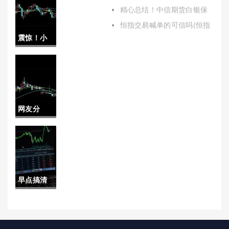
喊单(非法行为与风险防范)
平台手续
精心总结！中信期货白银保
证金(中信期货怎么申请降低
费(国内期
恒指交易喊单的可信吗(恒指
保证金)
在线喊单)
震惊！小
货平台手
德指期货
续费排行)
保证金
（更适合
网友分
个人投资
享！国内
者和小型
期货螺纹
机构参
喊单直播
与）
早点搞清
(把握市场
楚！股指
脉搏，助
期货保值
力投资决