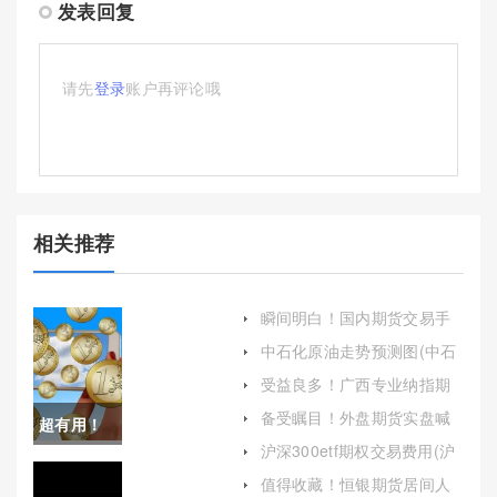
发表回复
请先
登录
账户再评论哦
相关推荐
瞬间明白！国内期货交易手
续费（及时关注相关政策变
中石化原油走势预测图(中石
化并做出相应调整）
化原油走势预测图最新)
受益良多！广西专业纳指期
货开户（帮助投资者顺利进
备受瞩目！外盘期货实盘喊
超有用！
入这一充满机遇的市场）
单(成功策略和注意事项)
沪深300etf期权交易费用(沪
国内期货
深300etf期权交易门槛)
值得收藏！恒银期货居间人