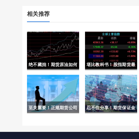
相关推荐
绝不藏拙！期货原油如何
堪比教科书！股指期货最
开户(期货原油开户那个
低手续费(股指期货手续
资金安全)
费吓死人平今仓)
至关重要！正规期货公司
忍不住分享！期货保证金
会喊单吗(帮助投资者更
监控中心（为市场的长期
好地理解期货公司的运作
稳定和发展贡献力量）