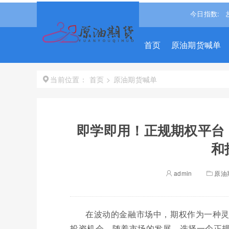
.031
0.540%↑
道琼斯
53885.1016
-0.85%↓
纳斯达克
今日指数:
2634
首页
原油期货喊单
首页
>
原油期货喊单
当前位置：
即学即用！正规期权平台
和
admin
原油
在波动的金融市场中，期权作为一种
投资机会。随着市场的发展，选择一个正