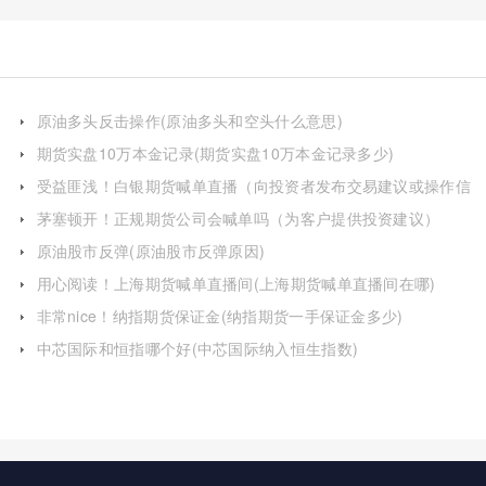
原油多头反击操作(原油多头和空头什么意思)
期货实盘10万本金记录(期货实盘10万本金记录多少)
受益匪浅！白银期货喊单直播（向投资者发布交易建议或操作信
号）
茅塞顿开！正规期货公司会喊单吗（为客户提供投资建议）
原油股市反弹(原油股市反弹原因)
用心阅读！上海期货喊单直播间(上海期货喊单直播间在哪)
非常nice！纳指期货保证金(纳指期货一手保证金多少)
中芯国际和恒指哪个好(中芯国际纳入恒生指数)