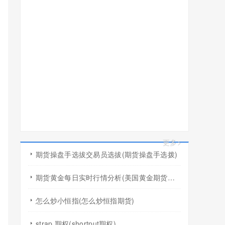
更多>
期货操盘手选拔交易员选拔(期货操盘手选拨)
期货黄金每日实时行情分析(美国黄金期货行情几点开盘)
怎么炒小恒指(怎么炒恒指期货)
strap 期权(shortput期权)