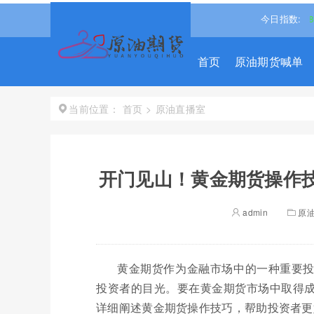
40%↑
道琼斯
53885.1016
-0.85%↓
纳斯达克
26348.3522
今日指数:
-
首页
原油期货喊单
首页
>
原油直播室
当前位置：
开门见山！黄金期货操作技
admin
原
黄金期货作为金融市场中的一种重要
投资者的目光。要在黄金期货市场中取得
详细阐述黄金期货操作技巧，帮助投资者更