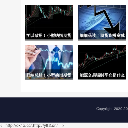
学以致用！小型纳指期货
细细品读！期货直播室喊
手续费(小纳指期货交易
单去熔汇资讯(帮助读者
规则)
更好地理解其作用和应
用)
归纳总结！小型德指期货
能源交易强制平仓是什么
开户流程（帮助投资者顺
意思(能源交易强制平仓
利开启投资之旅）
是什么意思啊)
Copyright 20
<--http://ok1x.cc/,http://ytf2.cn/ -->