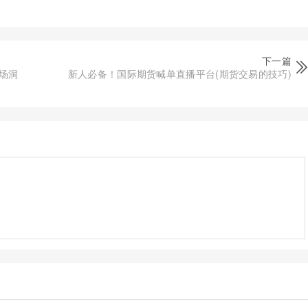
下一篇
场洞
新人必备！国际期货喊单直播平台(期货交易的技巧)