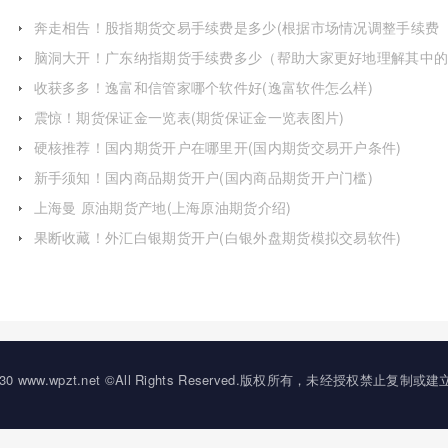
奔走相告！股指期货交易手续费是多少(根据市场情况调整手续费
标准)
脑洞大开！广东纳指期货手续费多少（帮助大家更好地理解其中
细节）
收获多多！逸富和信管家哪个软件好(逸富软件怎么样)
震惊！期货保证金一览表(期货保证金一览表图片)
硬核推荐！国内期货开户在哪里开(国内期货交易开户条件)
新手须知！国内商品期货开户(国内商品期货开户门槛)
上海曼 原油期货产地(上海原油期货介绍)
果断收藏！外汇白银期货开户(白银外盘期货模拟交易软件)
20-2030 www.wpzt.net ©All Rights Reserved.版权所有，未经授权禁止