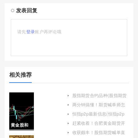
发表回复
请先
登录
账户再评论哦
相关推荐
股指期货合约品种(股指期货
合约品种有哪些)
两分钟搞懂！期货喊单师怎
么挣钱(期货庄家怎么挣钱)
恒指p2p最新信息(恒指p2p
最新信息查询)
赶紧收着！合肥黄金期货开
黄金股和
户(黄金期货怎么开户有什么
收获颇丰！股指期货喊单直
要求)
黄金期货