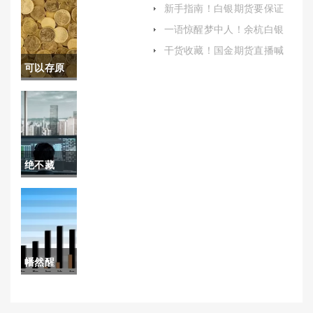
(股指期货一单多少钱)
新手指南！白银期货要保证
金(白银期货保证金)
(黄金股和
一语惊醒梦中人！余杭白银
期货开户时间(余杭白银期货
黄金期货
干货收藏！国金期货直播喊
开户时间查询)
单(国金期货交易软件)
可以存原
关系)
油吗(可以
存原油吗
最新消息)
绝不藏
拙！北京
德指期货
怎么开户
幡然醒
（帮助投
悟！美原
资者顺利