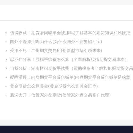
值得收藏！期货居间喊单会被抓吗(了解基本的期货知识和风险控
制技巧)
国外不烧原油吗为什么(为什么国外不需要燃油宝)
受用不尽！广州期货交易所(创新型市场引领未来)
忍不住分享！股指手续费怎么算（全面解析股指期货交易成本）
自我分析！湖南恒指期货手续费（帮助投资者了解和把握期货交
成本）
醍醐灌顶！内盘期货平台反向喊单(内盘期货平台反向喊单是啥意
思)
黄金期货怎么算美金(黄金期货怎么算美金汇率)
脑洞大开！信管家外盘期货(信管家外盘交易账户代理)