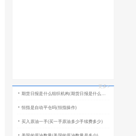
更多>
期货日报是什么组织机构(期货日报是什么组织机构的)
恒指是自动平仓吗(恒指操作)
买入原油一手(买一手原油多少手续费多少)
美国的原油数量(美国的原油数量是多少)