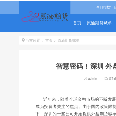
25668.031
0.540%↑
道琼斯
54036.9297
0.28%↑
今日指数:
纳斯达克
首页
原油期货喊单
首页
>
原油期货喊单
当前位置：
智慧密码！深圳 外
admin
原油
近年来，随着全球金融市场的不断发
成为投资者关注的焦点。由于国内政策限
下，深圳的一些公司开始提供外盘期货喊