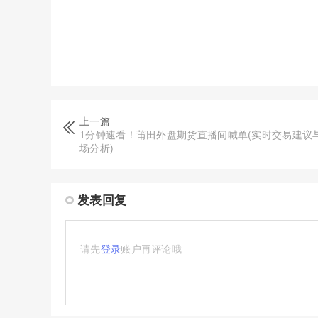
上一篇
1分钟速看！莆田外盘期货直播间喊单(实时交易建议
场分析)
发表回复
请先
登录
账户再评论哦