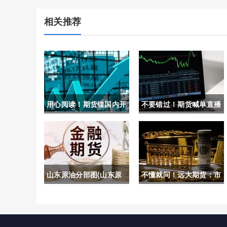
相关推荐
用心阅读！期货镍国内开
不要错过！期货喊单直播
户(国内期货镍行情分析)
真(期货直播间喊麦的猫
腻)
山东原油分部图(山东原
不懂就问！远大期货：市
油储备基地)
场波动中的稳定力量