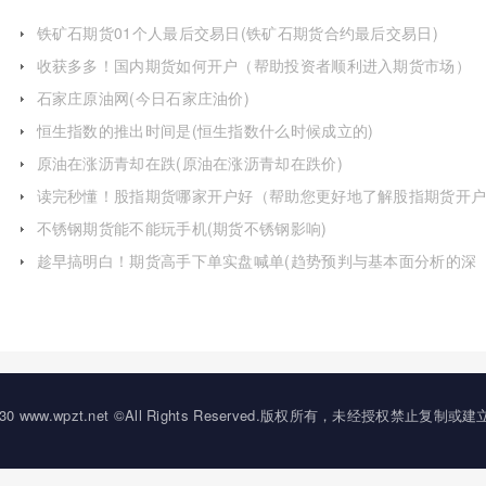
铁矿石期货01个人最后交易日(铁矿石期货合约最后交易日)
收获多多！国内期货如何开户（帮助投资者顺利进入期货市场）
石家庄原油网(今日石家庄油价)
恒生指数的推出时间是(恒生指数什么时候成立的)
原油在涨沥青却在跌(原油在涨沥青却在跌价)
读完秒懂！股指期货哪家开户好（帮助您更好地了解股指期货开
的相关事宜）
不锈钢期货能不能玩手机(期货不锈钢影响)
趁早搞明白！期货高手下单实盘喊单(趋势预判与基本面分析的深
度融合)
20-2030 www.wpzt.net ©All Rights Reserved.版权所有，未经授权禁止