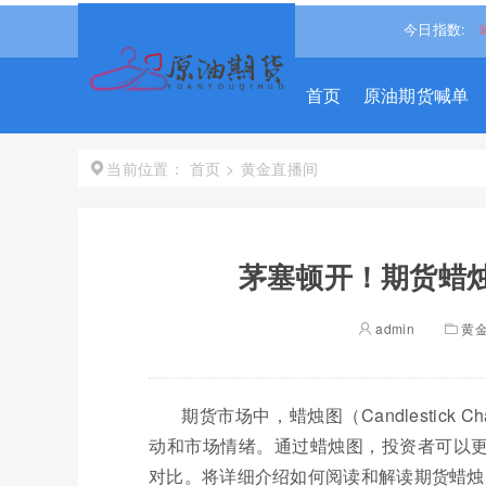
.38%↑
沪深300
4694.4365
0.93%↑
恒生指数
25668.031
今日指数:
0
首页
原油期货喊单
首页
>
黄金直播间
当前位置：
茅塞顿开！期货蜡烛
admin
黄
期货市场中，蜡烛图（Candlestic
动和市场情绪。通过蜡烛图，投资者可以
对比。将详细介绍如何阅读和解读期货蜡烛