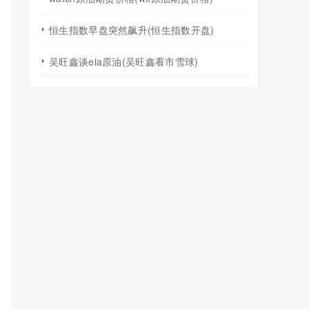
恒生指数早盘突然飙升(恒生指数开盘)
吴旺鑫谈eia原油(吴旺鑫看市雪球)