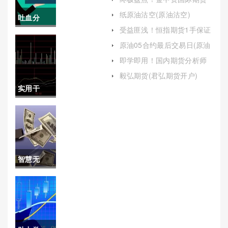
全球科技股市场的机会）
直播室喊单(专业指导与实时
纸原油沽空(原油沽空)
吐血分
互动的完美结合)
受益匪浅！恒指期货1手保证
享！期货
金（深入解析与全面指南）
原油05合约最后交易日(原油
合约最后交易日会自动平仓
白银保证
即学即用！国内期货分析师
吗)
证喊单(期货分析师挂靠)
金制度
毅弘期货(君弘期货开户)
实用干
（充分了
货！纸浆
解并评估
期货的龙
自己的风
头股票有
险承受能
智慧无
哪些(纸浆
力）
边！武汉
期货的龙
小型纳指
头股票有
期货手续
哪些呢)