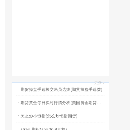
更多>
期货操盘手选拔交易员选拔(期货操盘手选拨)
期货黄金每日实时行情分析(美国黄金期货行情几点开盘)
怎么炒小恒指(怎么炒恒指期货)
strap 期权(shortput期权)