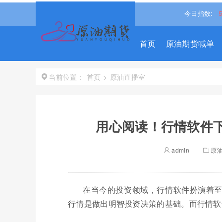
%↓
道琼斯
53948.7188
-0.74%↓
纳斯达克
26382.9658
今日指数:
0.0
首页
原油期货喊单
首页
>
原油直播室
当前位置：
用心阅读！行情软件下
admin
原
在当今的投资领域，行情软件扮演着
行情是做出明智投资决策的基础。而行情软