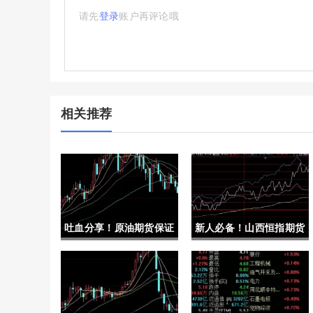
请先
登录
账户再评论哦
相关推荐
吐血分享！原油期货保证
新人必备！山西恒指期货
金突然调高（以便更好地
开户(济南恒指期货开户)
把握市场机会并规避潜在
风险）