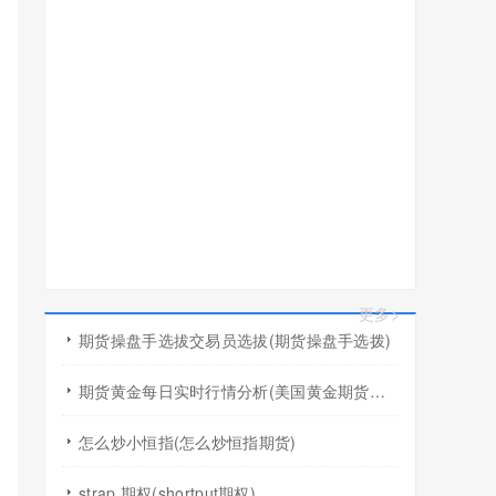
更多>
期货操盘手选拔交易员选拔(期货操盘手选拨)
期货黄金每日实时行情分析(美国黄金期货行情几点开盘)
怎么炒小恒指(怎么炒恒指期货)
strap 期权(shortput期权)