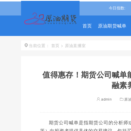
7
-0.13%↓
沪深300
4651.3098
-0.15%↓
恒生指数
今日指数:
25530.2
首页
原油期货喊单
首页
>
原油直播室
当前位置：
值得惠存！期货公司喊单
融素
admin
原
期货公司喊单是指期货公司的分析师
等）向投资者提供具体的交易建议，包括