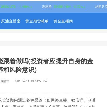
79
-1.488%↓
道琼斯
53955.1484
-0.72%↓
纳斯达克
26323.
原油直播室
黄金期货喊单
黄金直播间
能跟着做吗(投资者应提升自身的金
养和风险意识)
油直播室
2024-11-13 14:53:34
或投资顾问通过各种渠道（如网络直播、微信群、电话
买入点、卖出点、止损点和止盈点等。这种做法在业内被