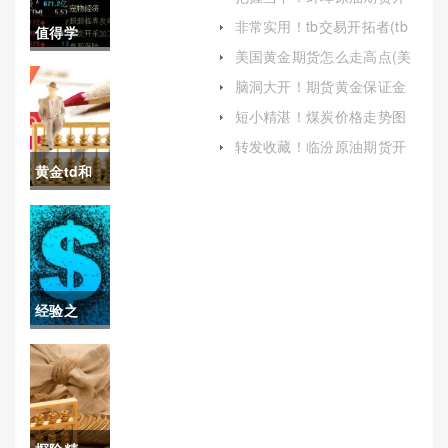
险管理能力）
户保证金(美原油期货开户)
非常实用！tb交易开拓者(tb
值得学
交易开拓者收费吗)
美国黄金期货怎么走高点(美
习！昆山
国黄金期货怎么走高点的)
脑洞大开！期货黄金保证金
保证金(黄金期货保证金多少
原油期货
短小精湛！煤炭价格走势图
会平仓)
(2000年煤炭多少一吨)
开户保证
转发收藏！临汾原油期货开
户保证金（充分了解交易规
黄金td和
金（帮助
则和风险）
期货哪个
投资者更
交易量大
好地理解
(黄金td和
和参与原
经验之
期货哪个
油期货市
谈！广西
交易量大
场）
纳指期货
些)
手续费多